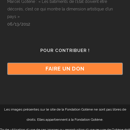
Marcel Gotène : « Les bâtiments de l’Etat doivent être
décorés, c’est ce qui montre la dimension artistique d’un
pays »
06/13/2012
POUR CONTRIBUER !
FAIRE UN DON
Les images présentes sur le site de la Fondation Gotène ne sont pas libres de
droits. Elles appartiennent à la Fondation Gotène.
Toute utilisation d’une de ces images ou reproduction d’une œuvre de Gotène doit